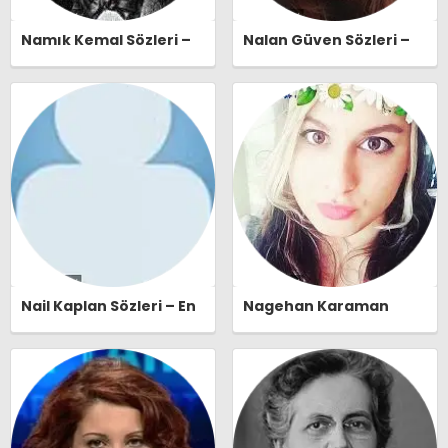
Namık Kemal Sözleri –
Nalan Güven Sözleri –
En Güzel, Anlamlı ve
En Güzel, Anlamlı ve
Etkileyici Namık Kemal
Etkileyici Nalan Güven
Özlü Sözleri |
Özlü Sözleri |
Ozlusozler.com
Ozlusozler.com
Nail Kaplan Sözleri – En
Nagehan Karaman
Güzel, Anlamlı ve
Sözleri – En Güzel,
Etkileyici Nail Kaplan
Anlamlı ve Etkileyici
Özlü Sözleri |
Nagehan Karaman Özlü
Ozlusozler.com
Sözleri | Ozlusozler.com