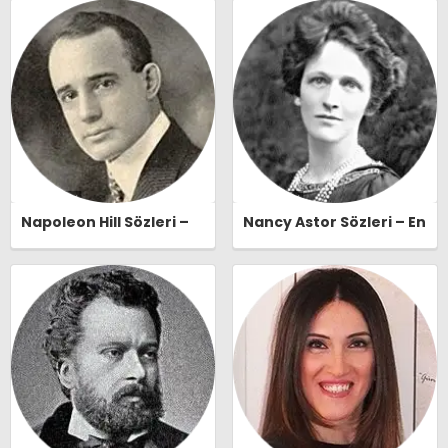
Naşide Gökbudak Özlü
Sözleri | Ozlusozler.com
Sözleri | Ozlusozler.com
Napoleon Hill Sözleri –
Nancy Astor Sözleri – En
En Güzel, Anlamlı ve
Güzel, Anlamlı ve
Etkileyici Napoleon Hill
Etkileyici Nancy Astor
Özlü Sözleri |
Özlü Sözleri |
Ozlusozler.com
Ozlusozler.com