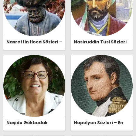
Nasrettin Hoca Sözleri –
Nasiruddin Tusi Sözleri
En Güzel, Anlamlı ve
– En Güzel, Anlamlı ve
Etkileyici Nasrettin
Etkileyici Nasiruddin
Hoca Özlü Sözleri |
Tusi Özlü Sözleri |
Ozlusozler.com
Ozlusozler.com
Naşide Gökbudak
Napolyon Sözleri – En
Sözleri – En Güzel,
Güzel, Anlamlı ve
Anlamlı ve Etkileyici
Etkileyici Napolyon Özlü