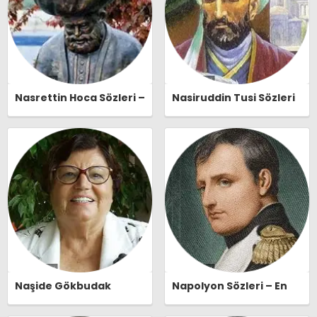
Nasrettin Hoca Sözleri –
Nasiruddin Tusi Sözleri
En Güzel, Anlamlı ve
– En Güzel, Anlamlı ve
Etkileyici Nasrettin
Etkileyici Nasiruddin
Hoca Özlü Sözleri |
Tusi Özlü Sözleri |
Ozlusozler.com
Ozlusozler.com
Naşide Gökbudak
Napolyon Sözleri – En
Sözleri – En Güzel,
Güzel, Anlamlı ve
Anlamlı ve Etkileyici
Etkileyici Napolyon Özlü