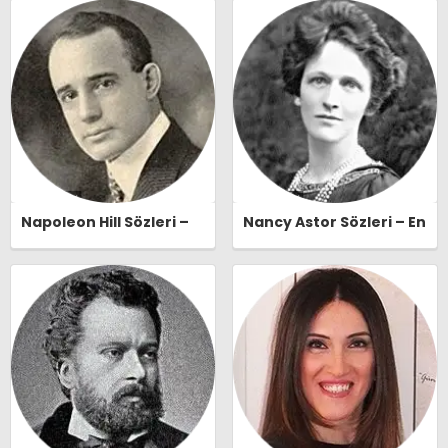
Naşide Gökbudak Özlü
Sözleri | Ozlusozler.com
Sözleri | Ozlusozler.com
Napoleon Hill Sözleri –
Nancy Astor Sözleri – En
En Güzel, Anlamlı ve
Güzel, Anlamlı ve
Etkileyici Napoleon Hill
Etkileyici Nancy Astor
Özlü Sözleri |
Özlü Sözleri |
Ozlusozler.com
Ozlusozler.com