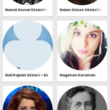
Namık Kemal Sözleri –
Nalan Güven Sözleri –
En Güzel, Anlamlı ve
En Güzel, Anlamlı ve
Etkileyici Namık Kemal
Etkileyici Nalan Güven
Özlü Sözleri |
Özlü Sözleri |
Ozlusozler.com
Ozlusozler.com
Nail Kaplan Sözleri – En
Nagehan Karaman
Güzel, Anlamlı ve
Sözleri – En Güzel,
Etkileyici Nail Kaplan
Anlamlı ve Etkileyici
Özlü Sözleri |
Nagehan Karaman Özlü
Ozlusozler.com
Sözleri | Ozlusozler.com