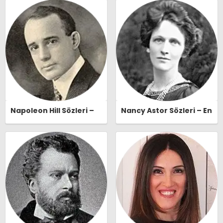
Naşide Gökbudak Özlü
Sözleri | Ozlusozler.com
Sözleri | Ozlusozler.com
Napoleon Hill Sözleri –
Nancy Astor Sözleri – En
En Güzel, Anlamlı ve
Güzel, Anlamlı ve
Etkileyici Napoleon Hill
Etkileyici Nancy Astor
Özlü Sözleri |
Özlü Sözleri |
Ozlusozler.com
Ozlusozler.com