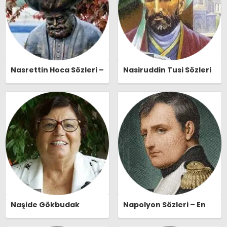
Nasrettin Hoca Sözleri –
Nasiruddin Tusi Sözleri
En Güzel, Anlamlı ve
– En Güzel, Anlamlı ve
Etkileyici Nasrettin
Etkileyici Nasiruddin
Hoca Özlü Sözleri |
Tusi Özlü Sözleri |
Ozlusozler.com
Ozlusozler.com
Naşide Gökbudak
Napolyon Sözleri – En
Sözleri – En Güzel,
Güzel, Anlamlı ve
Anlamlı ve Etkileyici
Etkileyici Napolyon Özlü