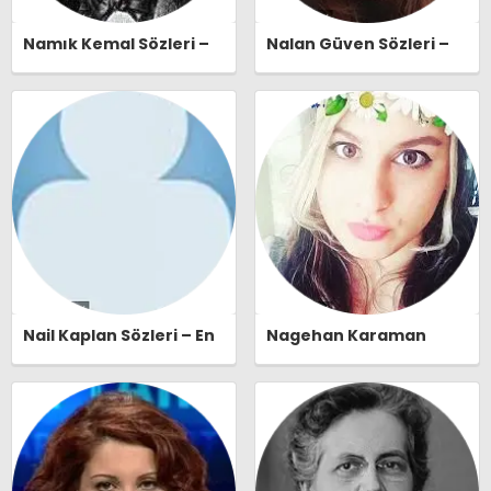
Namık Kemal Sözleri –
Nalan Güven Sözleri –
En Güzel, Anlamlı ve
En Güzel, Anlamlı ve
Etkileyici Namık Kemal
Etkileyici Nalan Güven
Özlü Sözleri |
Özlü Sözleri |
Ozlusozler.com
Ozlusozler.com
Nail Kaplan Sözleri – En
Nagehan Karaman
Güzel, Anlamlı ve
Sözleri – En Güzel,
Etkileyici Nail Kaplan
Anlamlı ve Etkileyici
Özlü Sözleri |
Nagehan Karaman Özlü
Ozlusozler.com
Sözleri | Ozlusozler.com