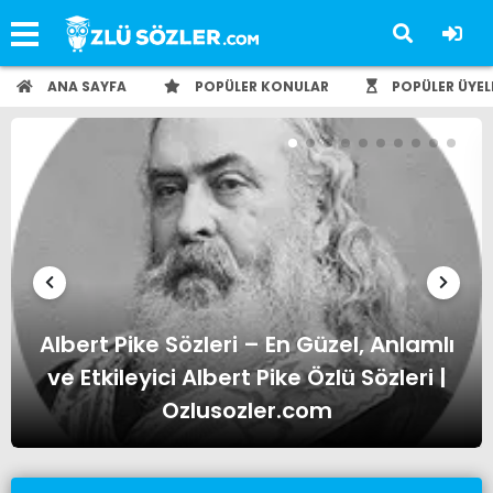
ANA SAYFA
POPÜLER KONULAR
POPÜLER ÜYEL
Albert Einstein Sözleri – En Güzel,
Anlamlı ve Etkileyici Albert Einstein
Özlü Sözleri | Ozlusozler.com