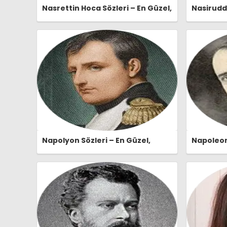
Nasrettin Hoca Sözleri – En Güzel,
Nasiruddi
Anlamlı ve Etkileyici Nasrettin
Güzel, An
Hoca Özlü Sözleri |
Nasiruddi
Ozlusozler.com
Ozlusozl
Napolyon Sözleri – En Güzel,
Napoleon 
Anlamlı ve Etkileyici Napolyon
Anlamlı v
Özlü Sözleri | Ozlusozler.com
Özlü Sözl