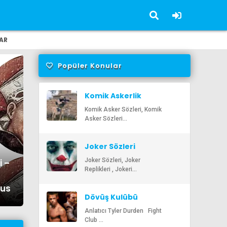
AR
Popüler Konular
Komik Askerlik
Sözleri
Komik Asker Sözleri, Komik
Asker Sözleri...
Joker Sözleri
gyi Sözleri – En Güzel,
Alber
Joker Sözleri, Joker
i –
Replikleri , Jokeri...
ici Albert Szent Györgyi
Anlaml
nus
i | Ozlusozler.com
Öz
Dövüş Kulübü
Sözleri
Anlatıcı Tyler Durden Fight
Club ...