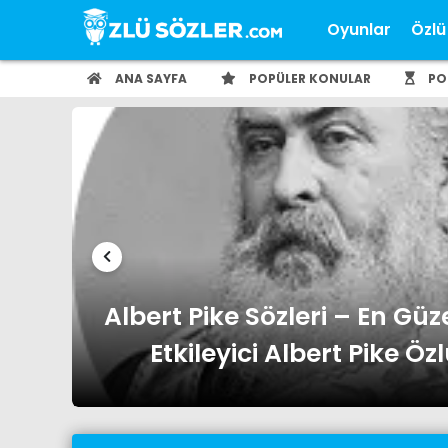
Oyunlar
Özlü
ANA SAYFA
POPÜLER KONULAR
PO
ı ve
Albert Einstein Sözleri – En 
ve Etkileyici Albert Einstein 
Ozlusozler.co