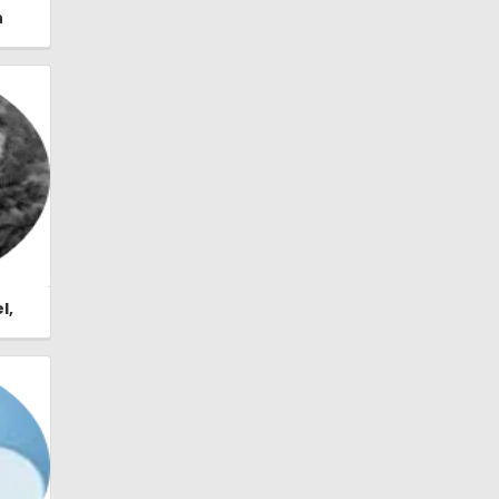
n
 |
l,
stor