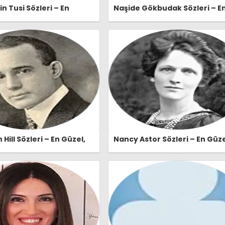
n Tusi Sözleri – En
Naşide Gökbudak Sözleri – E
lamlı ve Etkileyici
Güzel, Anlamlı ve Etkileyici
n Tusi Özlü Sözleri |
Naşide Gökbudak Özlü Sözleri
er.com
Ozlusozler.com
Hill Sözleri – En Güzel,
Nancy Astor Sözleri – En Güze
e Etkileyici Napoleon Hill
Anlamlı ve Etkileyici Nancy A
eri | Ozlusozler.com
Özlü Sözleri | Ozlusozler.com