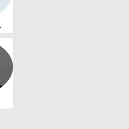
,
lan
adia