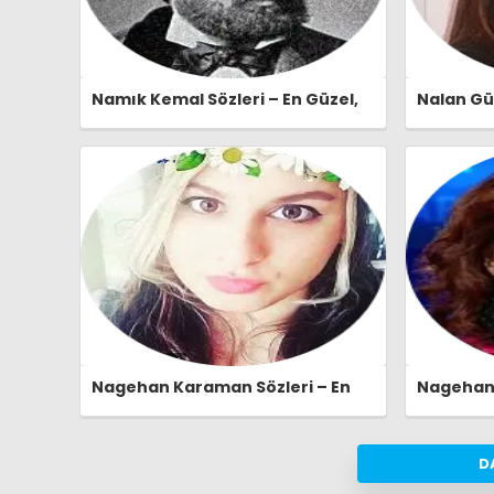
Namık Kemal Sözleri – En Güzel,
Nalan Güv
Anlamlı ve Etkileyici Namık Kemal
Anlamlı v
Özlü Sözleri | Ozlusozler.com
Özlü Sözl
Nagehan Karaman Sözleri – En
Nagehan A
Güzel, Anlamlı ve Etkileyici
Anlamlı v
Nagehan Karaman Özlü Sözleri |
Özlü Sözl
Ozlusozler.com
D