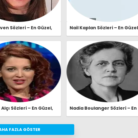
en Sözleri – En Güzel,
Nail Kaplan Sözleri – En Güzel
e Etkileyici Nalan Güven
Anlamlı ve Etkileyici Nail Kap
eri | Ozlusozler.com
Özlü Sözleri | Ozlusozler.com
lçı Sözleri – En Güzel,
Nadia Boulanger Sözleri – En
e Etkileyici Nagehan Alçı
Güzel, Anlamlı ve Etkileyici N
eri | Ozlusozler.com
Boulanger Özlü Sözleri |
Ozlusozler.com
AHA FAZLA GÖSTER