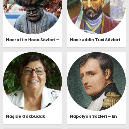
Nasrettin Hoca Sözleri –
Nasiruddin Tusi Sözleri
En Güzel, Anlamlı ve
– En Güzel, Anlamlı ve
Etkileyici Nasrettin
Etkileyici Nasiruddin
Hoca Özlü Sözleri |
Tusi Özlü Sözleri |
Ozlusozler.com
Ozlusozler.com
Naşide Gökbudak
Napolyon Sözleri – En
Sözleri – En Güzel,
Güzel, Anlamlı ve
Anlamlı ve Etkileyici
Etkileyici Napolyon Özlü