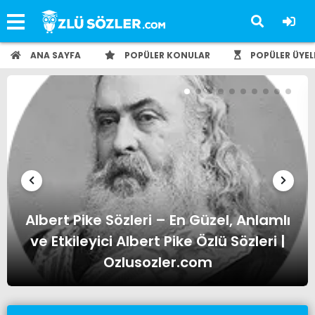
ANA SAYFA
POPÜLER KONULAR
POPÜLER ÜYEL
Albert Einstein Sözleri – En Güzel,
Anlamlı ve Etkileyici Albert Einstein
Özlü Sözleri | Ozlusozler.com