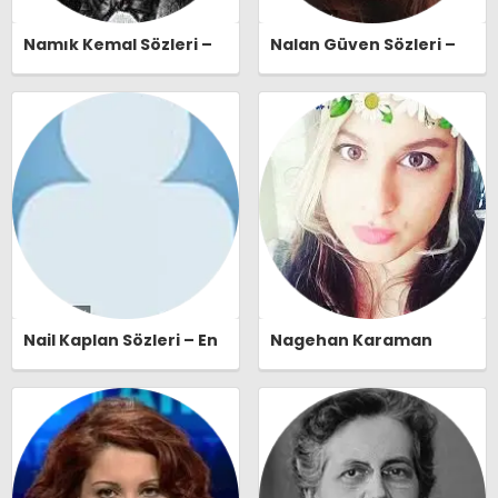
Namık Kemal Sözleri –
Nalan Güven Sözleri –
En Güzel, Anlamlı ve
En Güzel, Anlamlı ve
Etkileyici Namık Kemal
Etkileyici Nalan Güven
Özlü Sözleri |
Özlü Sözleri |
Ozlusozler.com
Ozlusozler.com
Nail Kaplan Sözleri – En
Nagehan Karaman
Güzel, Anlamlı ve
Sözleri – En Güzel,
Etkileyici Nail Kaplan
Anlamlı ve Etkileyici
Özlü Sözleri |
Nagehan Karaman Özlü
Ozlusozler.com
Sözleri | Ozlusozler.com