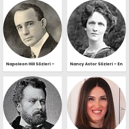
Naşide Gökbudak Özlü
Sözleri | Ozlusozler.com
Sözleri | Ozlusozler.com
Napoleon Hill Sözleri –
Nancy Astor Sözleri – En
En Güzel, Anlamlı ve
Güzel, Anlamlı ve
Etkileyici Napoleon Hill
Etkileyici Nancy Astor
Özlü Sözleri |
Özlü Sözleri |
Ozlusozler.com
Ozlusozler.com