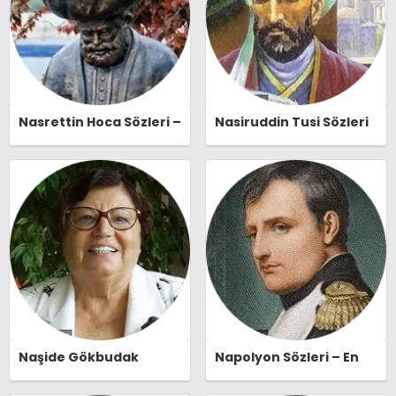
Nasrettin Hoca Sözleri –
Nasiruddin Tusi Sözleri
En Güzel, Anlamlı ve
– En Güzel, Anlamlı ve
Etkileyici Nasrettin
Etkileyici Nasiruddin
Hoca Özlü Sözleri |
Tusi Özlü Sözleri |
Ozlusozler.com
Ozlusozler.com
Naşide Gökbudak
Napolyon Sözleri – En
Sözleri – En Güzel,
Güzel, Anlamlı ve
Anlamlı ve Etkileyici
Etkileyici Napolyon Özlü