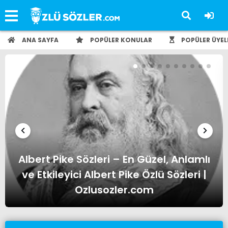
ANA SAYFA
POPÜLER KONULAR
POPÜLER ÜYEL
Albert Einstein Sözleri – En Güzel,
Anlamlı ve Etkileyici Albert Einstein
Özlü Sözleri | Ozlusozler.com