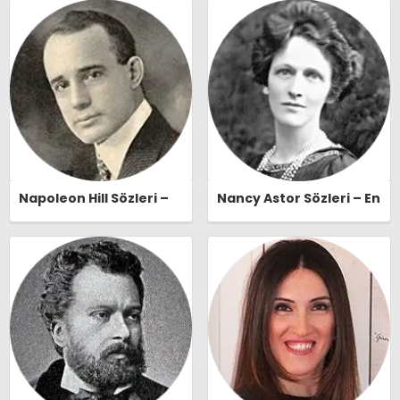
Naşide Gökbudak Özlü
Sözleri | Ozlusozler.com
Sözleri | Ozlusozler.com
Napoleon Hill Sözleri –
Nancy Astor Sözleri – En
En Güzel, Anlamlı ve
Güzel, Anlamlı ve
Etkileyici Napoleon Hill
Etkileyici Nancy Astor
Özlü Sözleri |
Özlü Sözleri |
Ozlusozler.com
Ozlusozler.com