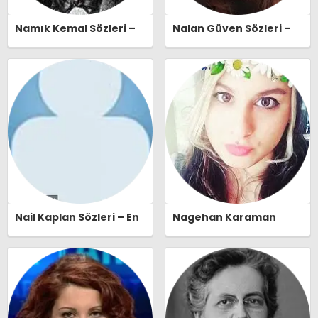
Namık Kemal Sözleri –
Nalan Güven Sözleri –
En Güzel, Anlamlı ve
En Güzel, Anlamlı ve
Etkileyici Namık Kemal
Etkileyici Nalan Güven
Özlü Sözleri |
Özlü Sözleri |
Ozlusozler.com
Ozlusozler.com
Nail Kaplan Sözleri – En
Nagehan Karaman
Güzel, Anlamlı ve
Sözleri – En Güzel,
Etkileyici Nail Kaplan
Anlamlı ve Etkileyici
Özlü Sözleri |
Nagehan Karaman Özlü
Ozlusozler.com
Sözleri | Ozlusozler.com