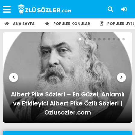
ANA SAYFA
POPÜLER KONULAR
POPÜLER ÜYEL
Albert Einstein Sözleri – En Güzel,
Anlamlı ve Etkileyici Albert Einstein
Özlü Sözleri | Ozlusozler.com