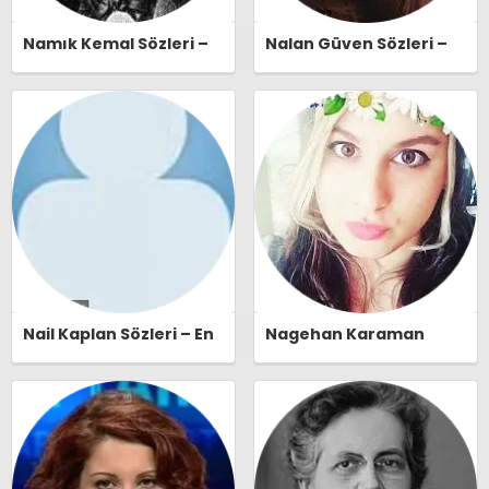
Namık Kemal Sözleri –
Nalan Güven Sözleri –
En Güzel, Anlamlı ve
En Güzel, Anlamlı ve
Etkileyici Namık Kemal
Etkileyici Nalan Güven
Özlü Sözleri |
Özlü Sözleri |
Ozlusozler.com
Ozlusozler.com
Nail Kaplan Sözleri – En
Nagehan Karaman
Güzel, Anlamlı ve
Sözleri – En Güzel,
Etkileyici Nail Kaplan
Anlamlı ve Etkileyici
Özlü Sözleri |
Nagehan Karaman Özlü
Ozlusozler.com
Sözleri | Ozlusozler.com