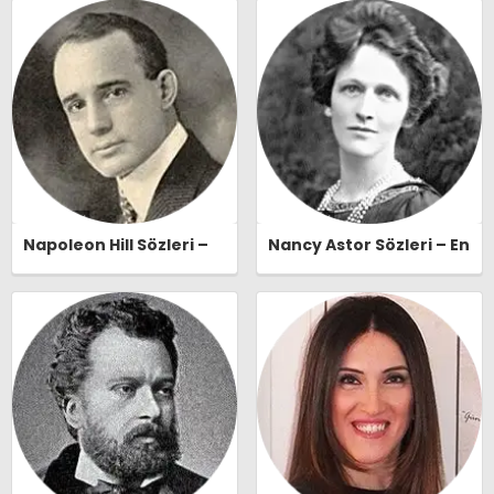
Naşide Gökbudak Özlü
Sözleri | Ozlusozler.com
Sözleri | Ozlusozler.com
Napoleon Hill Sözleri –
Nancy Astor Sözleri – En
En Güzel, Anlamlı ve
Güzel, Anlamlı ve
Etkileyici Napoleon Hill
Etkileyici Nancy Astor
Özlü Sözleri |
Özlü Sözleri |
Ozlusozler.com
Ozlusozler.com