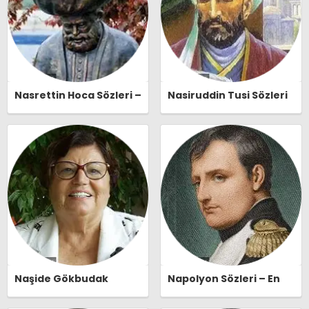
Nasrettin Hoca Sözleri –
Nasiruddin Tusi Sözleri
En Güzel, Anlamlı ve
– En Güzel, Anlamlı ve
Etkileyici Nasrettin
Etkileyici Nasiruddin
Hoca Özlü Sözleri |
Tusi Özlü Sözleri |
Ozlusozler.com
Ozlusozler.com
Naşide Gökbudak
Napolyon Sözleri – En
Sözleri – En Güzel,
Güzel, Anlamlı ve
Anlamlı ve Etkileyici
Etkileyici Napolyon Özlü