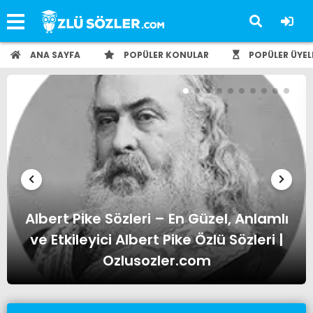
ANA SAYFA
POPÜLER KONULAR
POPÜLER ÜYEL
ı
Albert Einstein Sözleri – En Güzel,
Anlamlı ve Etkileyici Albert Einstein
Özlü Sözleri | Ozlusozler.com