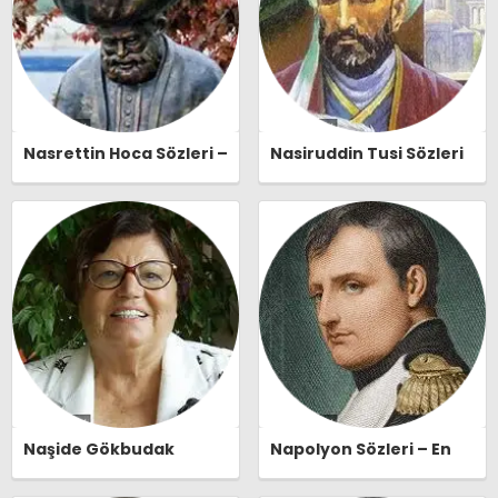
Nasrettin Hoca Sözleri –
Nasiruddin Tusi Sözleri
En Güzel, Anlamlı ve
– En Güzel, Anlamlı ve
Etkileyici Nasrettin
Etkileyici Nasiruddin
Hoca Özlü Sözleri |
Tusi Özlü Sözleri |
Ozlusozler.com
Ozlusozler.com
Naşide Gökbudak
Napolyon Sözleri – En
Sözleri – En Güzel,
Güzel, Anlamlı ve
Anlamlı ve Etkileyici
Etkileyici Napolyon Özlü