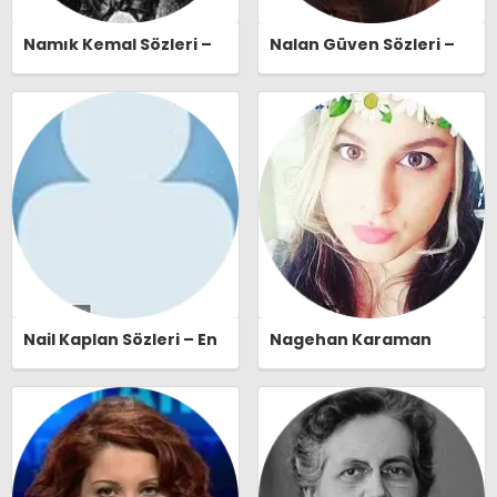
Namık Kemal Sözleri –
Nalan Güven Sözleri –
En Güzel, Anlamlı ve
En Güzel, Anlamlı ve
Etkileyici Namık Kemal
Etkileyici Nalan Güven
Özlü Sözleri |
Özlü Sözleri |
Ozlusozler.com
Ozlusozler.com
Nail Kaplan Sözleri – En
Nagehan Karaman
Güzel, Anlamlı ve
Sözleri – En Güzel,
Etkileyici Nail Kaplan
Anlamlı ve Etkileyici
Özlü Sözleri |
Nagehan Karaman Özlü
Ozlusozler.com
Sözleri | Ozlusozler.com