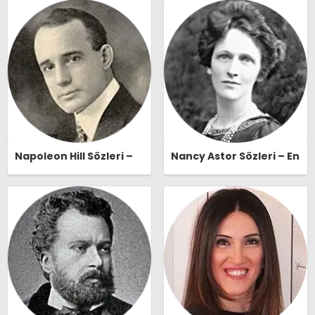
Naşide Gökbudak Özlü
Sözleri | Ozlusozler.com
Sözleri | Ozlusozler.com
Napoleon Hill Sözleri –
Nancy Astor Sözleri – En
En Güzel, Anlamlı ve
Güzel, Anlamlı ve
Etkileyici Napoleon Hill
Etkileyici Nancy Astor
Özlü Sözleri |
Özlü Sözleri |
Ozlusozler.com
Ozlusozler.com