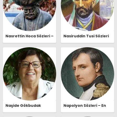
Nasrettin Hoca Sözleri –
Nasiruddin Tusi Sözleri
En Güzel, Anlamlı ve
– En Güzel, Anlamlı ve
Etkileyici Nasrettin
Etkileyici Nasiruddin
Hoca Özlü Sözleri |
Tusi Özlü Sözleri |
Ozlusozler.com
Ozlusozler.com
Naşide Gökbudak
Napolyon Sözleri – En
Sözleri – En Güzel,
Güzel, Anlamlı ve
Anlamlı ve Etkileyici
Etkileyici Napolyon Özlü