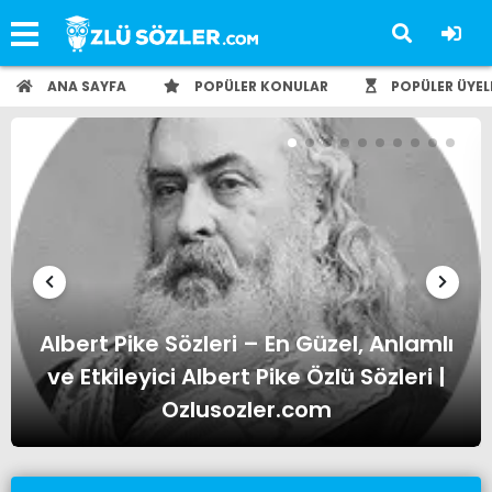
ANA SAYFA
POPÜLER KONULAR
POPÜLER ÜYEL
lı
Albert Einstein Sözleri – En Güzel,
 |
Anlamlı ve Etkileyici Albert Einstein
Özlü Sözleri | Ozlusozler.com