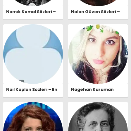
Namık Kemal Sözleri –
Nalan Güven Sözleri –
En Güzel, Anlamlı ve
En Güzel, Anlamlı ve
Etkileyici Namık Kemal
Etkileyici Nalan Güven
Özlü Sözleri |
Özlü Sözleri |
Ozlusozler.com
Ozlusozler.com
Nail Kaplan Sözleri – En
Nagehan Karaman
Güzel, Anlamlı ve
Sözleri – En Güzel,
Etkileyici Nail Kaplan
Anlamlı ve Etkileyici
Özlü Sözleri |
Nagehan Karaman Özlü
Ozlusozler.com
Sözleri | Ozlusozler.com