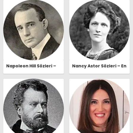
Naşide Gökbudak Özlü
Sözleri | Ozlusozler.com
Sözleri | Ozlusozler.com
Napoleon Hill Sözleri –
Nancy Astor Sözleri – En
En Güzel, Anlamlı ve
Güzel, Anlamlı ve
Etkileyici Napoleon Hill
Etkileyici Nancy Astor
Özlü Sözleri |
Özlü Sözleri |
Ozlusozler.com
Ozlusozler.com