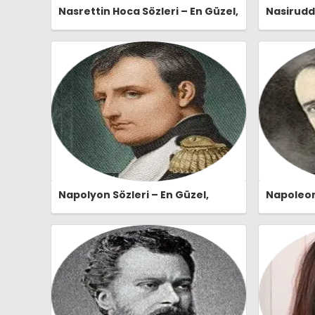
Nasrettin Hoca Sözleri – En Güzel,
Nasiruddi
Anlamlı ve Etkileyici Nasrettin
Güzel, An
Hoca Özlü Sözleri |
Nasiruddi
Ozlusozler.com
Ozlusozl
Napolyon Sözleri – En Güzel,
Napoleon 
Anlamlı ve Etkileyici Napolyon
Anlamlı v
Özlü Sözleri | Ozlusozler.com
Özlü Sözl