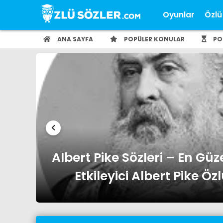
Oyunlar
Özlü
ANA SAYFA
POPÜLER KONULAR
PO
ı ve
Albert Einstein Sözleri – En 
ve Etkileyici Albert Einstein 
Ozlusozler.co