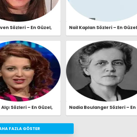
en Sözleri – En Güzel,
Nail Kaplan Sözleri – En Güzel
e Etkileyici Nalan Güven
Anlamlı ve Etkileyici Nail Kap
eri | Ozlusozler.com
Özlü Sözleri | Ozlusozler.com
lçı Sözleri – En Güzel,
Nadia Boulanger Sözleri – En
e Etkileyici Nagehan Alçı
Güzel, Anlamlı ve Etkileyici N
eri | Ozlusozler.com
Boulanger Özlü Sözleri |
Ozlusozler.com
AHA FAZLA GÖSTER