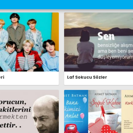
ri
Laf Sokucu Sözler