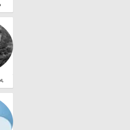
n
 |
l,
stor