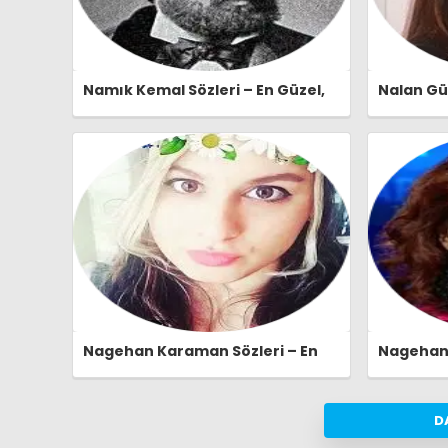
Namık Kemal Sözleri – En Güzel,
Nalan Güv
Anlamlı ve Etkileyici Namık Kemal
Anlamlı v
Özlü Sözleri | Ozlusozler.com
Özlü Sözl
Nagehan Karaman Sözleri – En
Nagehan A
Güzel, Anlamlı ve Etkileyici
Anlamlı v
Nagehan Karaman Özlü Sözleri |
Özlü Sözl
Ozlusozler.com
D