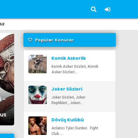
AR
Popüler Konular
Komik Askerlik
Sözleri
Komik Asker Sözleri, Komik
Asker Sözleri...
Joker Sözleri
gyi Sözleri – En Güzel,
Alber
Joker Sözleri, Joker
i –
Replikleri , Jokeri...
ici Albert Szent Györgyi
Anlaml
nus
i | Ozlusozler.com
Öz
Dövüş Kulübü
Sözleri
Anlatıcı Tyler Durden Fight
Club ...