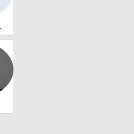
,
lan
adia