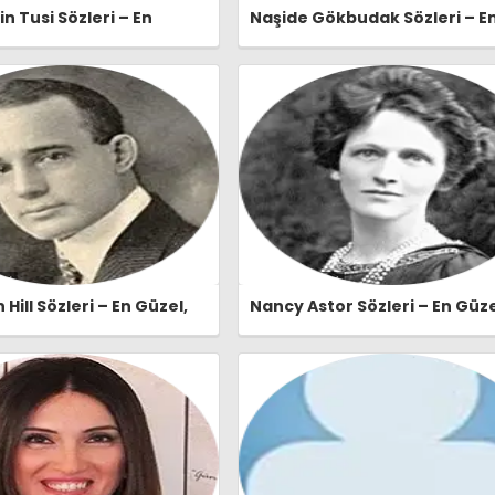
n Tusi Sözleri – En
Naşide Gökbudak Sözleri – E
lamlı ve Etkileyici
Güzel, Anlamlı ve Etkileyici
n Tusi Özlü Sözleri |
Naşide Gökbudak Özlü Sözleri
er.com
Ozlusozler.com
Hill Sözleri – En Güzel,
Nancy Astor Sözleri – En Güze
e Etkileyici Napoleon Hill
Anlamlı ve Etkileyici Nancy A
eri | Ozlusozler.com
Özlü Sözleri | Ozlusozler.com