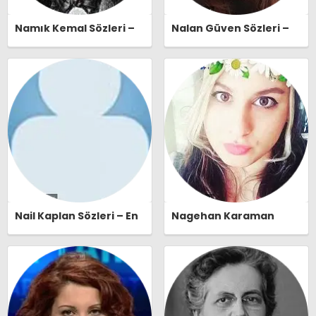
Namık Kemal Sözleri –
Nalan Güven Sözleri –
En Güzel, Anlamlı ve
En Güzel, Anlamlı ve
Etkileyici Namık Kemal
Etkileyici Nalan Güven
Özlü Sözleri |
Özlü Sözleri |
Ozlusozler.com
Ozlusozler.com
Nail Kaplan Sözleri – En
Nagehan Karaman
Güzel, Anlamlı ve
Sözleri – En Güzel,
Etkileyici Nail Kaplan
Anlamlı ve Etkileyici
Özlü Sözleri |
Nagehan Karaman Özlü
Ozlusozler.com
Sözleri | Ozlusozler.com