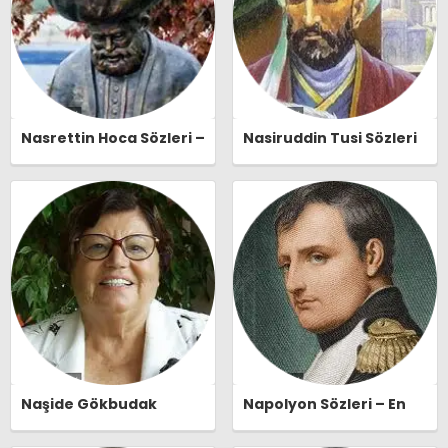
Nasrettin Hoca Sözleri –
Nasiruddin Tusi Sözleri
En Güzel, Anlamlı ve
– En Güzel, Anlamlı ve
Etkileyici Nasrettin
Etkileyici Nasiruddin
Hoca Özlü Sözleri |
Tusi Özlü Sözleri |
Ozlusozler.com
Ozlusozler.com
Naşide Gökbudak
Napolyon Sözleri – En
Sözleri – En Güzel,
Güzel, Anlamlı ve
Anlamlı ve Etkileyici
Etkileyici Napolyon Özlü