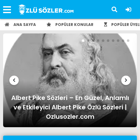
ANA SAYFA
POPÜLER KONULAR
POPÜLER ÜYEL
Albert Einstein Sözleri – En Güzel,
Anlamlı ve Etkileyici Albert Einstein
Özlü Sözleri | Ozlusozler.com