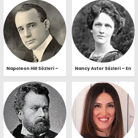
Naşide Gökbudak Özlü
Sözleri | Ozlusozler.com
Sözleri | Ozlusozler.com
Napoleon Hill Sözleri –
Nancy Astor Sözleri – En
En Güzel, Anlamlı ve
Güzel, Anlamlı ve
Etkileyici Napoleon Hill
Etkileyici Nancy Astor
Özlü Sözleri |
Özlü Sözleri |
Ozlusozler.com
Ozlusozler.com