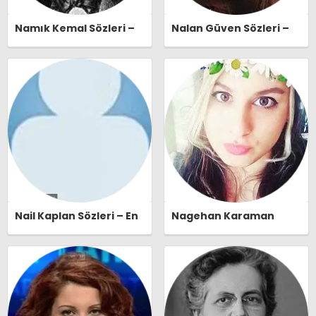
Namık Kemal Sözleri –
Nalan Güven Sözleri –
En Güzel, Anlamlı ve
En Güzel, Anlamlı ve
Etkileyici Namık Kemal
Etkileyici Nalan Güven
Özlü Sözleri |
Özlü Sözleri |
Ozlusozler.com
Ozlusozler.com
Nail Kaplan Sözleri – En
Nagehan Karaman
Güzel, Anlamlı ve
Sözleri – En Güzel,
Etkileyici Nail Kaplan
Anlamlı ve Etkileyici
Özlü Sözleri |
Nagehan Karaman Özlü
Ozlusozler.com
Sözleri | Ozlusozler.com