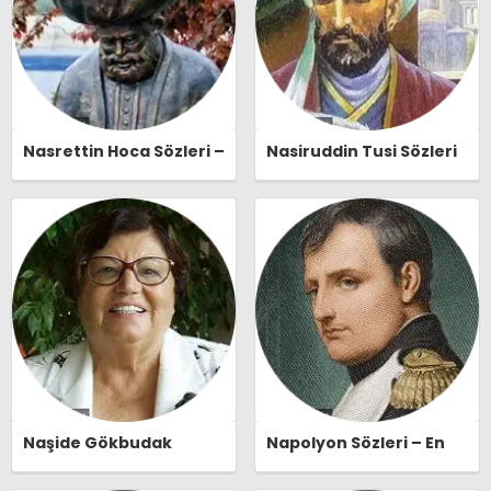
Nasrettin Hoca Sözleri –
Nasiruddin Tusi Sözleri
En Güzel, Anlamlı ve
– En Güzel, Anlamlı ve
Etkileyici Nasrettin
Etkileyici Nasiruddin
Hoca Özlü Sözleri |
Tusi Özlü Sözleri |
Ozlusozler.com
Ozlusozler.com
Naşide Gökbudak
Napolyon Sözleri – En
Sözleri – En Güzel,
Güzel, Anlamlı ve
Anlamlı ve Etkileyici
Etkileyici Napolyon Özlü