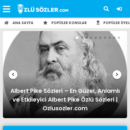
ANA SAYFA
POPÜLER KONULAR
POPÜLER ÜYEL
Albert Einstein Sözleri – En Güzel,
Anlamlı ve Etkileyici Albert Einstein
Özlü Sözleri | Ozlusozler.com