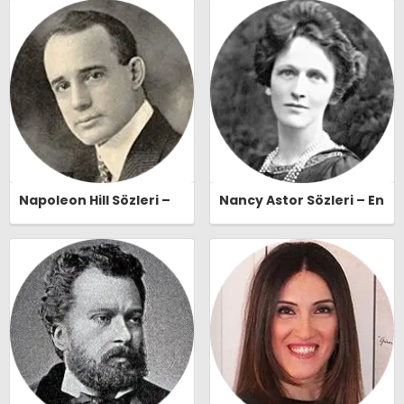
Naşide Gökbudak Özlü
Sözleri | Ozlusozler.com
Sözleri | Ozlusozler.com
Napoleon Hill Sözleri –
Nancy Astor Sözleri – En
En Güzel, Anlamlı ve
Güzel, Anlamlı ve
Etkileyici Napoleon Hill
Etkileyici Nancy Astor
Özlü Sözleri |
Özlü Sözleri |
Ozlusozler.com
Ozlusozler.com