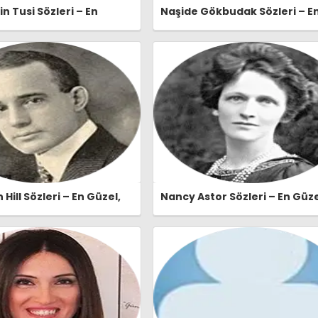
n Tusi Sözleri – En
Naşide Gökbudak Sözleri – E
lamlı ve Etkileyici
Güzel, Anlamlı ve Etkileyici
n Tusi Özlü Sözleri |
Naşide Gökbudak Özlü Sözleri
er.com
Ozlusozler.com
Hill Sözleri – En Güzel,
Nancy Astor Sözleri – En Güze
e Etkileyici Napoleon Hill
Anlamlı ve Etkileyici Nancy A
eri | Ozlusozler.com
Özlü Sözleri | Ozlusozler.com