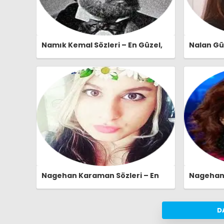
Namık Kemal Sözleri – En Güzel,
Nalan Güv
Anlamlı ve Etkileyici Namık Kemal
Anlamlı v
Özlü Sözleri | Ozlusozler.com
Özlü Sözl
Nagehan Karaman Sözleri – En
Nagehan A
Güzel, Anlamlı ve Etkileyici
Anlamlı v
Nagehan Karaman Özlü Sözleri |
Özlü Sözl
Ozlusozler.com
D