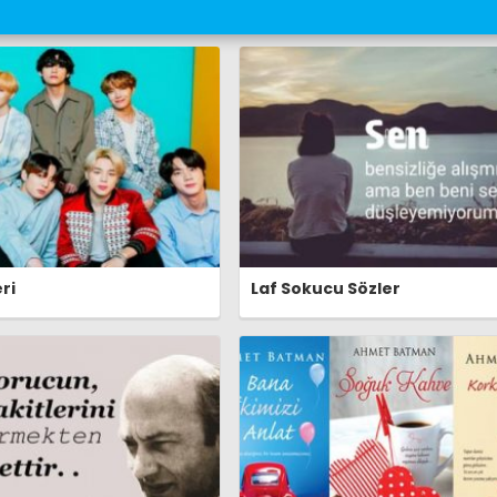
ri
Laf Sokucu Sözler