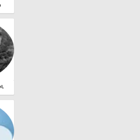
n
 |
l,
stor