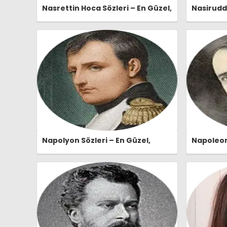
Nasrettin Hoca Sözleri – En Güzel,
Nasiruddi
Anlamlı ve Etkileyici Nasrettin
Güzel, An
Hoca Özlü Sözleri |
Nasiruddi
Ozlusozler.com
Ozlusozl
Napolyon Sözleri – En Güzel,
Napoleon 
Anlamlı ve Etkileyici Napolyon
Anlamlı v
Özlü Sözleri | Ozlusozler.com
Özlü Sözl