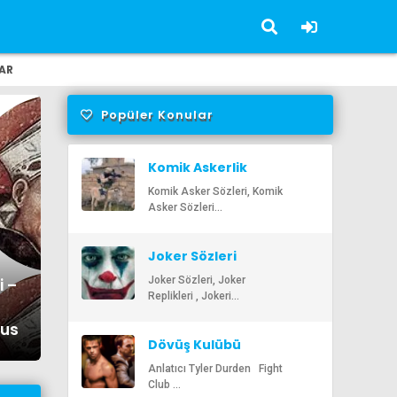
AR
Popüler Konular
Komik Askerlik
Sözleri
Komik Asker Sözleri, Komik
Asker Sözleri...
Joker Sözleri
gyi Sözleri – En Güzel,
Alber
Joker Sözleri, Joker
i –
Replikleri , Jokeri...
ici Albert Szent Györgyi
Anlaml
nus
i | Ozlusozler.com
Öz
Dövüş Kulübü
Sözleri
Anlatıcı Tyler Durden Fight
Club ...