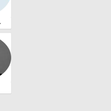
,
lan
adia