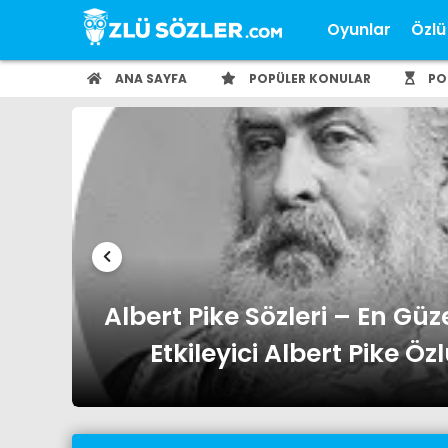
Oyunlar
Özlü
ANA SAYFA
POPÜLER KONULAR
PO
ı ve
Albert Einstein Sözleri – En 
ve Etkileyici Albert Einstein 
Ozlusozler.co