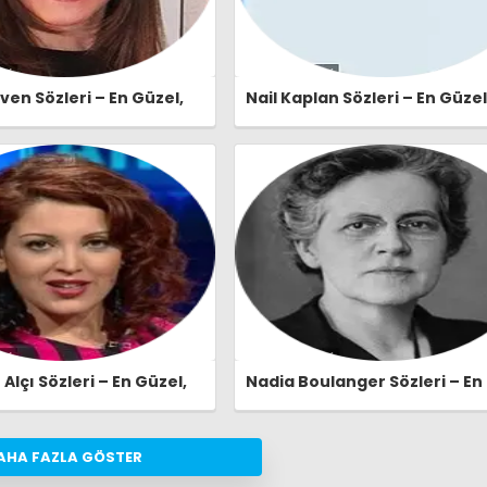
en Sözleri – En Güzel,
Nail Kaplan Sözleri – En Güzel
e Etkileyici Nalan Güven
Anlamlı ve Etkileyici Nail Kap
eri | Ozlusozler.com
Özlü Sözleri | Ozlusozler.com
lçı Sözleri – En Güzel,
Nadia Boulanger Sözleri – En
e Etkileyici Nagehan Alçı
Güzel, Anlamlı ve Etkileyici N
eri | Ozlusozler.com
Boulanger Özlü Sözleri |
Ozlusozler.com
AHA FAZLA GÖSTER