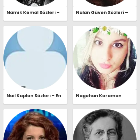
Namık Kemal Sözleri –
Nalan Güven Sözleri –
En Güzel, Anlamlı ve
En Güzel, Anlamlı ve
Etkileyici Namık Kemal
Etkileyici Nalan Güven
Özlü Sözleri |
Özlü Sözleri |
Ozlusozler.com
Ozlusozler.com
Nail Kaplan Sözleri – En
Nagehan Karaman
Güzel, Anlamlı ve
Sözleri – En Güzel,
Etkileyici Nail Kaplan
Anlamlı ve Etkileyici
Özlü Sözleri |
Nagehan Karaman Özlü
Ozlusozler.com
Sözleri | Ozlusozler.com