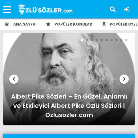
ANA SAYFA
POPÜLER KONULAR
POPÜLER ÜYEL
ı
Albert Einstein Sözleri – En Güzel,
Anlamlı ve Etkileyici Albert Einstein
Özlü Sözleri | Ozlusozler.com