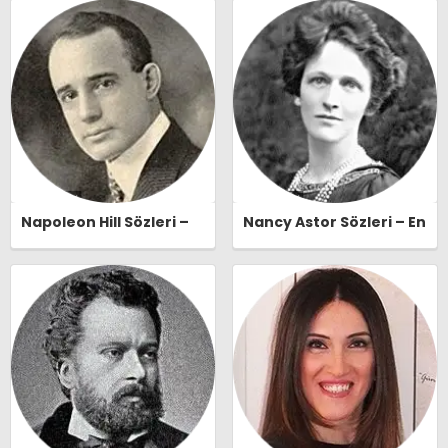
Naşide Gökbudak Özlü
Sözleri | Ozlusozler.com
Sözleri | Ozlusozler.com
Napoleon Hill Sözleri –
Nancy Astor Sözleri – En
En Güzel, Anlamlı ve
Güzel, Anlamlı ve
Etkileyici Napoleon Hill
Etkileyici Nancy Astor
Özlü Sözleri |
Özlü Sözleri |
Ozlusozler.com
Ozlusozler.com