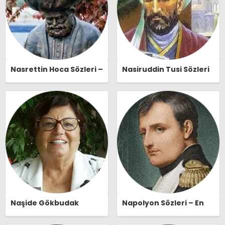
Nasrettin Hoca Sözleri –
Nasiruddin Tusi Sözleri
En Güzel, Anlamlı ve
– En Güzel, Anlamlı ve
Etkileyici Nasrettin
Etkileyici Nasiruddin
Hoca Özlü Sözleri |
Tusi Özlü Sözleri |
Ozlusozler.com
Ozlusozler.com
Naşide Gökbudak
Napolyon Sözleri – En
Sözleri – En Güzel,
Güzel, Anlamlı ve
Anlamlı ve Etkileyici
Etkileyici Napolyon Özlü