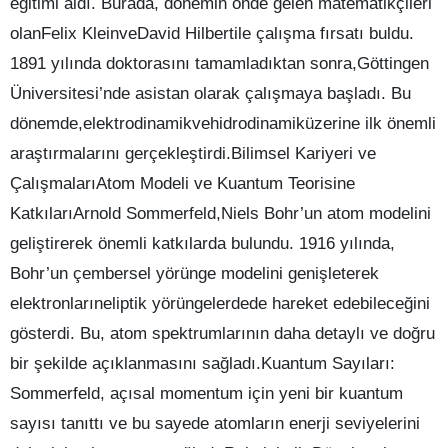
eğitimi aldı. Burada, dönemin önde gelen matematikçileri
olanFelix KleinveDavid Hilbertile çalışma fırsatı buldu.
1891 yılında doktorasını tamamladıktan sonra,Göttingen
Üniversitesi’nde asistan olarak çalışmaya başladı. Bu
dönemde,elektrodinamikvehidrodinamiküzerine ilk önemli
araştırmalarını gerçekleştirdi.Bilimsel Kariyeri ve
ÇalışmalarıAtom Modeli ve Kuantum Teorisine
KatkılarıArnold Sommerfeld,Niels Bohr’un atom modelini
geliştirerek önemli katkılarda bulundu. 1916 yılında,
Bohr’un çembersel yörünge modelini genişleterek
elektronlarıneliptik yörüngelerdede hareket edebileceğini
gösterdi. Bu, atom spektrumlarının daha detaylı ve doğru
bir şekilde açıklanmasını sağladı.Kuantum Sayıları:
Sommerfeld, açısal momentum için yeni bir kuantum
sayısı tanıttı ve bu sayede atomların enerji seviyelerini