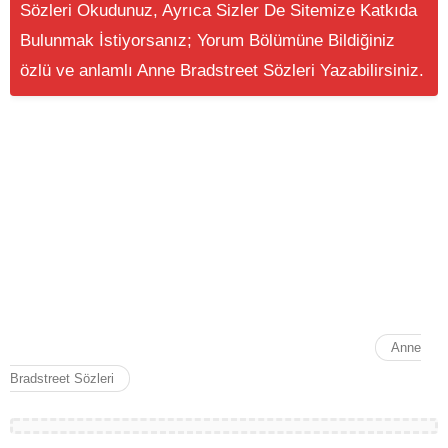
Sözleri Okudunuz, Ayrıca Sizler De Sitemize Katkıda
Bulunmak İstiyorsanız; Yorum Bölümüne Bildiğiniz
özlü ve anlamlı Anne Bradstreet Sözleri Yazabilirsiniz.
Anne Bradstreet Sözleri Alıntıları , Anne Bradstreet
Sözleri sözleri ve alıntıları , Anne Bradstreet Sözleri
Sözleri, Anne Bradstreet Sözleri Özlü Sözleri, Anne
Bradstreet Sözleri Anlamlı Sözleri, Anne Bradstreet
Sözleri sözleri tumblr, Anne Bradstreet Sözleri sözleri
facebook, Anne Bradstreet Sözleri sözleri instagram,
Anne Bradstreet Sözleri
Anne
Bradstreet Sözleri