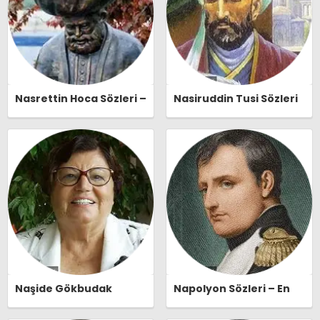
Nasrettin Hoca Sözleri –
Nasiruddin Tusi Sözleri
En Güzel, Anlamlı ve
– En Güzel, Anlamlı ve
Etkileyici Nasrettin
Etkileyici Nasiruddin
Hoca Özlü Sözleri |
Tusi Özlü Sözleri |
Ozlusozler.com
Ozlusozler.com
Naşide Gökbudak
Napolyon Sözleri – En
Sözleri – En Güzel,
Güzel, Anlamlı ve
Anlamlı ve Etkileyici
Etkileyici Napolyon Özlü