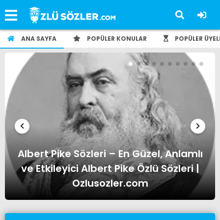
ANA SAYFA
POPÜLER KONULAR
POPÜLER ÜYEL
Albert Einstein Sözleri – En Güzel,
Anlamlı ve Etkileyici Albert Einstein
Özlü Sözleri | Ozlusozler.com