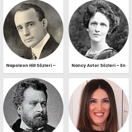
Naşide Gökbudak Özlü
Sözleri | Ozlusozler.com
Sözleri | Ozlusozler.com
Napoleon Hill Sözleri –
Nancy Astor Sözleri – En
En Güzel, Anlamlı ve
Güzel, Anlamlı ve
Etkileyici Napoleon Hill
Etkileyici Nancy Astor
Özlü Sözleri |
Özlü Sözleri |
Ozlusozler.com
Ozlusozler.com