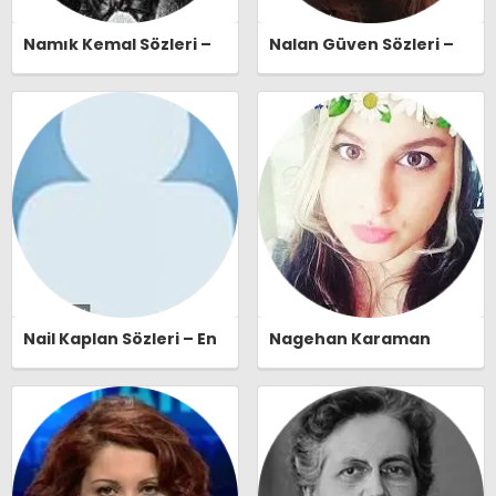
Namık Kemal Sözleri –
Nalan Güven Sözleri –
En Güzel, Anlamlı ve
En Güzel, Anlamlı ve
Etkileyici Namık Kemal
Etkileyici Nalan Güven
Özlü Sözleri |
Özlü Sözleri |
Ozlusozler.com
Ozlusozler.com
Nail Kaplan Sözleri – En
Nagehan Karaman
Güzel, Anlamlı ve
Sözleri – En Güzel,
Etkileyici Nail Kaplan
Anlamlı ve Etkileyici
Özlü Sözleri |
Nagehan Karaman Özlü
Ozlusozler.com
Sözleri | Ozlusozler.com